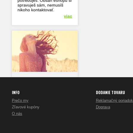
potrebuješ. Obsah eshopu si
spravuješ sám, nemusíš
nikoho kontaktovať.
viac
INFO
DODANIE TOVARU
Prečo my
Reklamačný poriadok
Zľavové kupóny
Doprava
O nás