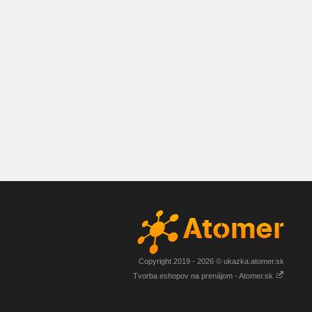
Copyright 2019 - 2026 © ukazka.atomer.sk
Tvorba eshopov na prenájom - Atomer.sk